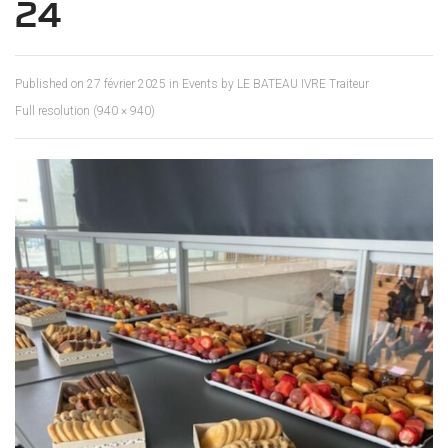
24
Published on
27 février 2025
in
Events by LE BATEAU IVRE Traiteur
Full resolution (940 × 940)