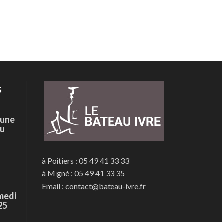
s
 une
du
à Poitiers : 05 49 41 33 33
à Migné : 05 49 41 33 35
Email : contact@bateau-ivre.fr
medi
25