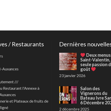
ves / Restaurants
Dernières nouvelle
Deux menus
rs
Saint-Valentin,
seule passion 
é-Auxances
goût
23 janvier 2026
utement ///
au
Restaurant l'Annexe à
Salon des
Vignerons du
Auxances
Bateau Ivre Sa
nerie et Plateaux de fruits de
6 Décembre 20
Migné
2 décembre 2025