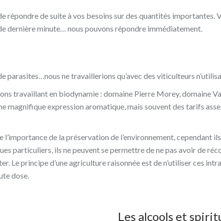
e répondre de suite à vos besoins sur des quantités importantes.
e de dernière minute… nous pouvons répondre immédiatement.
, de parasites…nous ne travaillerions qu’avec des viticulteurs n’ut
s travaillant en biodynamie : domaine Pierre Morey, domaine Va
é, une magnifique expression aromatique, mais souvent des tarifs ass
 l’importance de la préservation de l’environnement, cependant ils 
es particuliers, ils ne peuvent se permettre de ne pas avoir de réc
iter. Le principe d’une agriculture raisonnée est de n’utiliser ces 
ute dose.
Les alcools et spiri