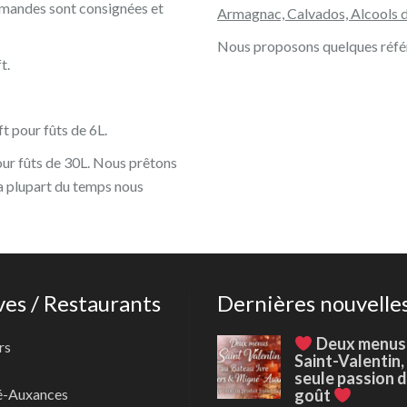
lemandes sont consignées et
Armagnac, Calvados, Alcools d
Nous proposons quelques référe
t.
t pour fûts de 6L.
our fûts de 30L. Nous prêtons
La plupart du temps nous
ves / Restaurants
Dernières nouvelle
Deux menus
rs
Saint-Valentin,
seule passion 
é-Auxances
goût