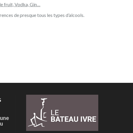
e fruit, Vodka, Gin…
nces de presque tous les types d’alcools.
s
 une
du