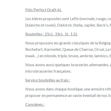
Fûts Perfect Draft 6L
Les bières proposées sont Leffe (normale, rouge, 
(blanche et rosée), Diekirch, Stella, Jupiler, Beck’s,
Bouteilles : 25cL, 33cL, 1L, 1.5L
Nous proposons les grands classiques de la Belgiq
Rochefort, Karmeliet, Queue de Charrue, Orval, La 
kwak…) en blonde, triple, brune, ambrée, lambics, 
Nous avons aussi quelques brasseries allemandes, 
microbrasseries françaises.
Service bouteilles au frais :
Nous avons dans chaque boutique, une armoire réfr
proposer en permanence un vaste éventail de nos bi
Consignes :