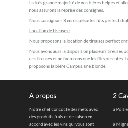
La très grande majorité de nos bières belges et al
nous assurons la reprise des consignes.
Nous consignons 8 euros pièce les fûts perfect draf
Location de tireuses :
Nous proposons la location de tireuses perfect draf
Nous avons aussi à disposition plusieurs tireuses p
ces tireuses et ne facturons que les fûts percutés. 
proposons la bière Campus, une blonde.
A propos
2 Ca
Notre chef concocte des mets avec
à Poitie
des produits frais et de saison en
accord avec les vins qui vous sont
à Mign