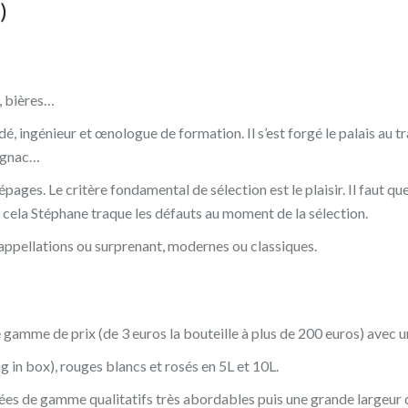
)
, bières…
 ingénieur et œnologue de formation. Il s’est forgé le palais au t
Cognac…
ages. Le critère fondamental de sélection est le plaisir. Il faut qu
 cela Stéphane traque les défauts au moment de la sélection.
rs appellations ou surprenant, modernes ou classiques.
 gamme de prix (de 3 euros la bouteille à plus de 200 euros) avec un 
n box), rouges blancs et rosés en 5L et 10L.
ées de gamme qualitatifs très abordables puis une grande largeur 