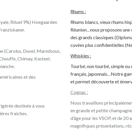
Rhums :
royale, Rituel 9%) Hoegaarden
Rhums blancs, vieux rhums hispa
 Franziskaner.
Réunion…nous proposons une va
des grands classiques (Diplom
cuvées plus confidentielles (Ne
ue (Carolus, Duvel, Maredsous,
Whiskies :
Chouffe, Chimay, Kasteel,
blanche.
Tourbé, non tourbé, simple ou 
français, japonnais…Notre gam
américaines et des
et permet découverte et émerv
Cognac :
Nous travaillons principaleme
igérée destinée à vous
en grande et petite champagne
ères fraiches.
d’âge pour les VSOP, et de 20 
magnifiques présentations, ré