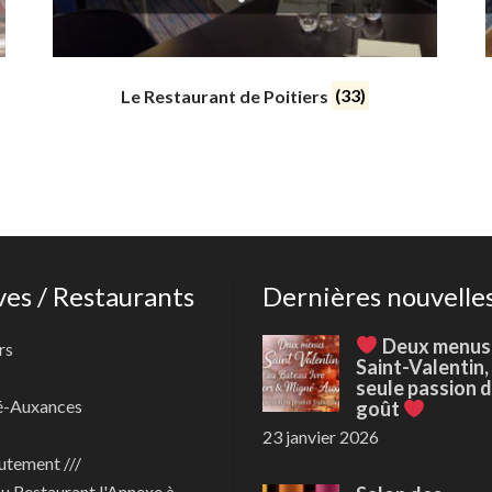
Le Restaurant de Poitiers
(33)
ves / Restaurants
Dernières nouvelle
Deux menus
rs
Saint-Valentin,
seule passion 
é-Auxances
goût
23 janvier 2026
utement ///
au
Restaurant l'Annexe à