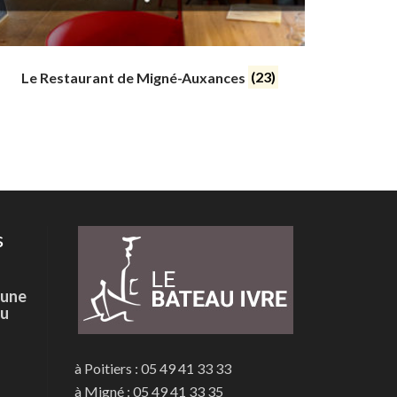
Le Restaurant de Migné-Auxances
(23)
s
 une
du
à Poitiers : 05 49 41 33 33
à Migné : 05 49 41 33 35