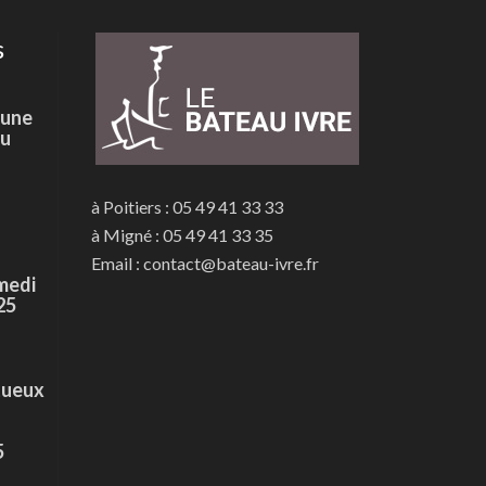
s
 une
du
à Poitiers : 05 49 41 33 33
à Migné : 05 49 41 33 35
Email : contact@bateau-ivre.fr
medi
25
tueux
5