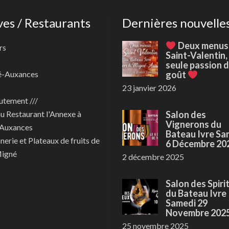
ves / Restaurants
Dernières nouvelle
Deux menus
rs
Saint-Valentin,
seule passion 
é-Auxances
goût
23 janvier 2026
utement ///
au
Restaurant l'Annexe à
Salon des
Vignerons du
Auxances
Bateau Ivre Sa
nerie et Plateaux de fruits de
6 Décembre 20
Migné
2 décembre 2025
Salon des Spiri
du Bateau Ivre
Samedi 29
Novembre 202
25 novembre 2025