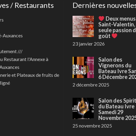
ves / Restaurants
Dernières nouvelle
Deux menus
rs
Saint-Valentin,
seule passion 
é-Auxances
goût
23 janvier 2026
utement ///
au
Restaurant l'Annexe à
Salon des
Vignerons du
Auxances
Bateau Ivre Sa
nerie et Plateaux de fruits de
6 Décembre 20
Migné
2 décembre 2025
Salon des Spiri
du Bateau Ivre
Samedi 29
Novembre 202
25 novembre 2025