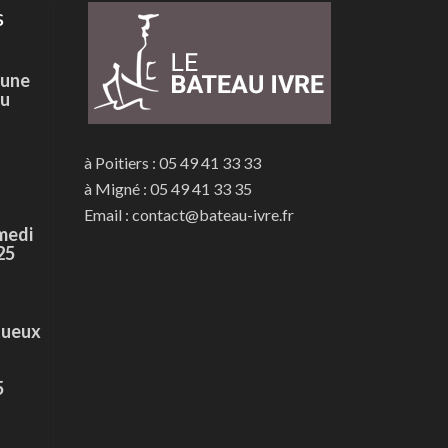
s
 une
du
à Poitiers : 05 49 41 33 33
à Migné : 05 49 41 33 35
Email : contact@bateau-ivre.fr
medi
25
tueux
5