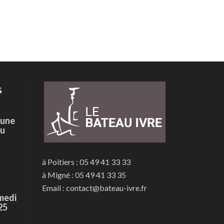
s
 une
du
à Poitiers : 05 49 41 33 33
à Migné : 05 49 41 33 35
Email : contact@bateau-ivre.fr
medi
25