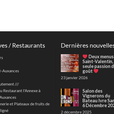
ves / Restaurants
Dernières nouvelle
Deux menus
rs
Saint-Valentin,
seule passion 
é-Auxances
goût
23 janvier 2026
utement ///
au
Restaurant l'Annexe à
Salon des
Vignerons du
Auxances
Bateau Ivre Sa
nerie et Plateaux de fruits de
6 Décembre 20
Migné
2 décembre 2025