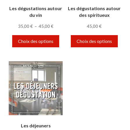
Les dégustations autour
Les dégustations autour
du vin
des spiritueux
Plage de prix : 35,00 € à 45,00 €
35,00
€
–
45,00
€
45,00
€
Ce produit a plusieurs variations. Le
Ce pro
Choix des options
Choix des options
Les déjeuners