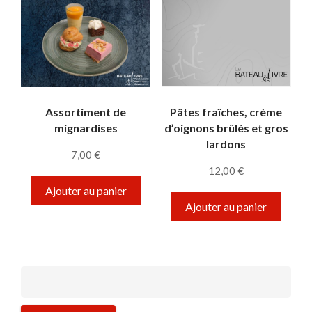
Assortiment de
Pâtes fraîches, crème
mignardises
d’oignons brûlés et gros
lardons
7,00
€
12,00
€
Ajouter au panier
Ajouter au panier