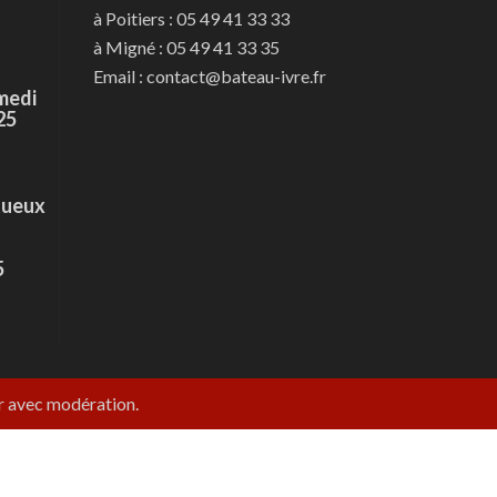
à Poitiers : 05 49 41 33 33
à Migné : 05 49 41 33 35
Email : contact@bateau-ivre.fr
medi
25
tueux
5
er avec modération.