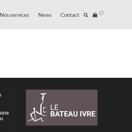
Nos services
News
Contact
0
s
 une
du