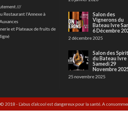
utement ///
au
Restaurant l'Annexe à
Salon des
Vignerons du
Auxances
Bateau Ivre Sa
nerie et Plateaux de fruits de
6 Décembre 20
Migné
2 décembre 2025
Salon des Spiri
du Bateau Ivre
Samedi 29
Novembre 202
25 novembre 2025
 © 2018
- L’abus d’alcool est dangereux pour la santé. A consomm