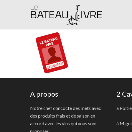
A propos
2 Ca
Notre chef concocte des mets avec
à Poitie
des produits frais et de saison en
accord avec les vins qui vous sont
à Mign
proposés.