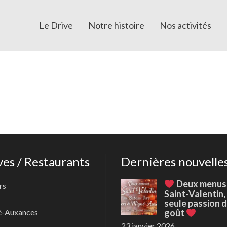
Le Drive
Notre histoire
Nos activités
ves / Restaurants
Dernières nouvelle
Deux menus
rs
Saint-Valentin,
seule passion 
é-Auxances
goût
23 janvier 2026