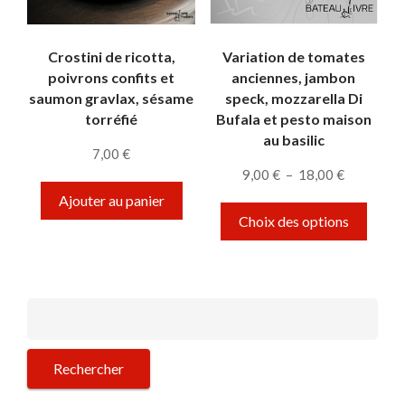
Crostini de ricotta,
Variation de tomates
poivrons confits et
anciennes, jambon
saumon gravlax, sésame
speck, mozzarella Di
torréfié
Bufala et pesto maison
au basilic
7,00
€
Plage de p
9,00
€
–
18,00
€
Ce pro
Ajouter au panier
Choix des options