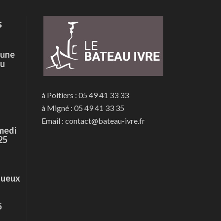
s
 une
du
à Poitiers : 05 49 41 33 33
à Migné : 05 49 41 33 35
Email : contact@bateau-ivre.fr
medi
25
tueux
5