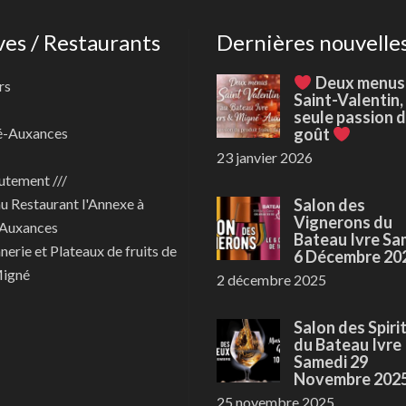
ves / Restaurants
Dernières nouvelle
Deux menus
rs
Saint-Valentin,
seule passion 
é-Auxances
goût
23 janvier 2026
utement ///
au
Restaurant l'Annexe à
Salon des
Vignerons du
Auxances
Bateau Ivre Sa
nerie et Plateaux de fruits de
6 Décembre 20
Migné
2 décembre 2025
Salon des Spiri
du Bateau Ivre
Samedi 29
Novembre 202
25 novembre 2025