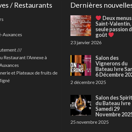
ves / Restaurants
Dernières nouvelle
Deux menus
rs
Saint-Valentin,
seule passion 
é-Auxances
goût
23 janvier 2026
utement ///
au
Restaurant l'Annexe à
Salon des
Vignerons du
Auxances
Bateau Ivre Sa
nerie et Plateaux de fruits de
6 Décembre 20
Migné
2 décembre 2025
Salon des Spiri
du Bateau Ivre
Samedi 29
Novembre 202
25 novembre 2025