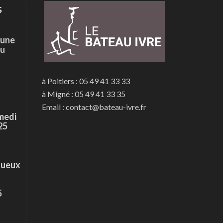
s
 une
du
à Poitiers : 05 49 41 33 33
à Migné : 05 49 41 33 35
Email : contact@bateau-ivre.fr
medi
25
tueux
5