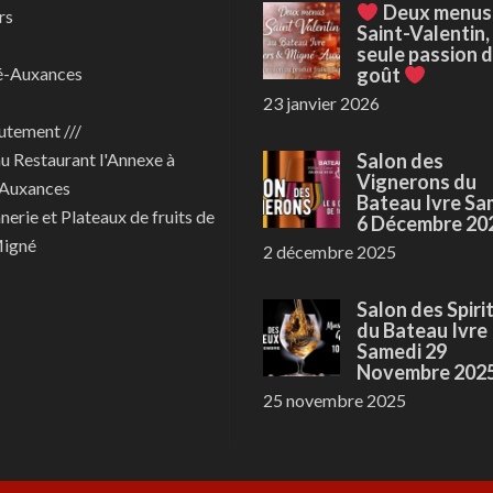
Deux menus
rs
Saint-Valentin,
seule passion 
é-Auxances
goût
23 janvier 2026
utement ///
au
Restaurant l'Annexe à
Salon des
Vignerons du
Auxances
Bateau Ivre Sa
nerie et Plateaux de fruits de
6 Décembre 20
Migné
2 décembre 2025
Salon des Spiri
du Bateau Ivre
Samedi 29
Novembre 202
25 novembre 2025