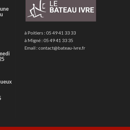
 une
du
à Poitiers : 05 49 41 33 33
à Migné : 05 49 41 33 35
Email : contact@bateau-ivre.fr
medi
25
tueux
5