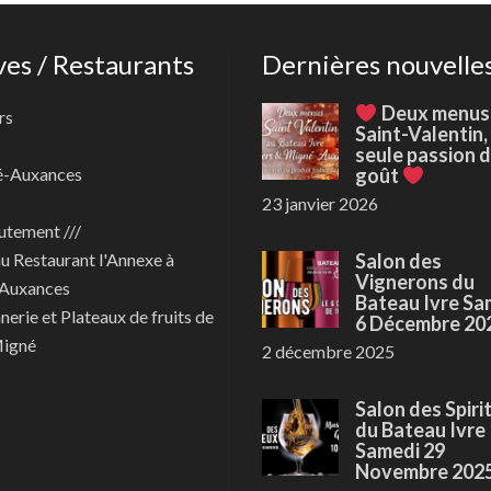
ves / Restaurants
Dernières nouvelle
Deux menus
rs
Saint-Valentin,
seule passion 
é-Auxances
goût
23 janvier 2026
utement ///
au
Restaurant l'Annexe à
Salon des
Vignerons du
Auxances
Bateau Ivre Sa
nerie et Plateaux de fruits de
6 Décembre 20
Migné
2 décembre 2025
Salon des Spiri
du Bateau Ivre
Samedi 29
Novembre 202