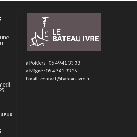
s
 une
du
à Poitiers : 05 49 41 33 33
à Migné : 05 49 41 33 35
Email : contact@bateau-ivre.fr
medi
25
tueux
5