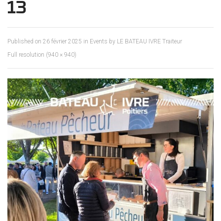
13
Published on
26 février 2025
in
Events by LE BATEAU IVRE Traiteur
Full resolution (940 × 940)