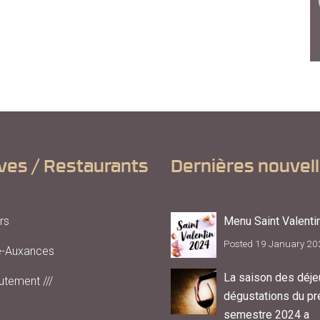
ves / Restaurants
Dernières nouvel
rs
Menu Saint Valenti
Posted 19 January 20
é-Auxances
La saison des déje
utement ///
dégustations du pr
semestre 2024 a