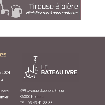
les
n 2024
24
399 avenue Jacques Cœur
uners
86000 Poitiers
emier
TEL. 05 49 41 33 33