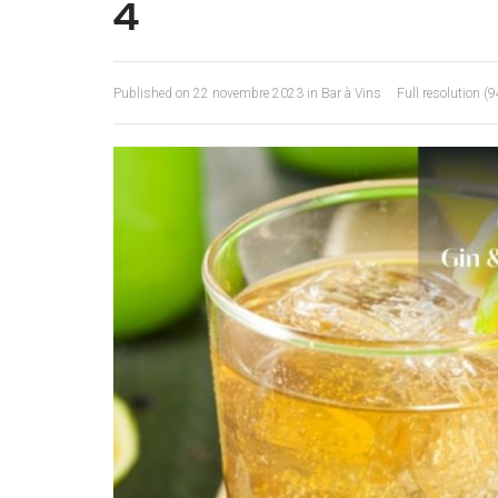
4
Published on
22 novembre 2023
in
Bar à Vins
Full resolution (