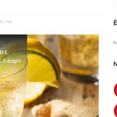
940 × 788)
P
N