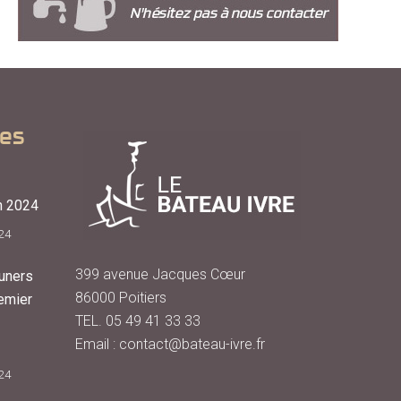
les
n 2024
24
399 avenue Jacques Cœur
uners
86000 Poitiers
emier
TEL. 05 49 41 33 33
Email : contact@bateau-ivre.fr
24