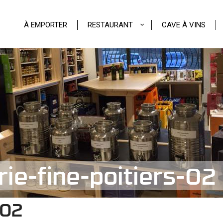
À EMPORTER
RESTAURANT
CAVE À VINS
rie-fine-poitiers-02
-02