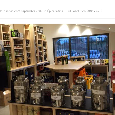
Published on
2 septembre 2016
in
Épicerie fine
Full resolution (480 × 490)